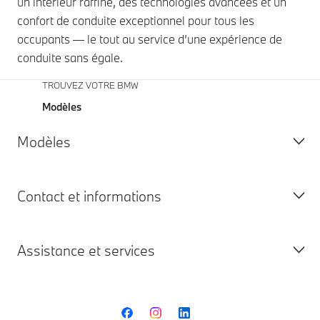
un intérieur raffiné, des technologies avancées et un
confort de conduite exceptionnel pour tous les
occupants — le tout au service d’une expérience de
conduite sans égale.
TROUVEZ VOTRE BMW
Modèles
Modèles
Contact et informations
Tous les modèles
100% Électrique
Assistance et services
Hybrides Rechargeables
Demander une Offre
Thermiques
Demander un Essai
BMW Emblématiques
Demander un Service
Service Client BMW