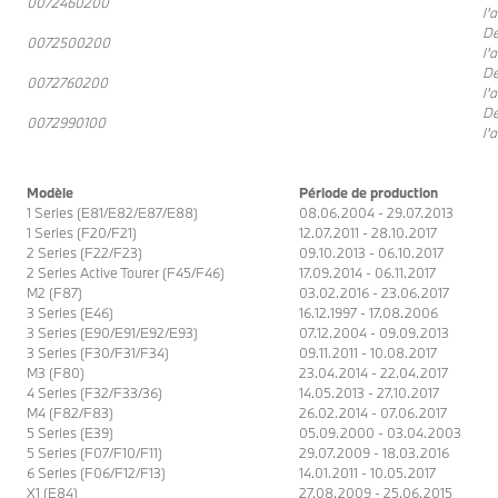
0072460200
l'
De
0072500200
l'
De
0072760200
l'
De
0072990100
l'
Modèle
Période de production
1 Series (E81/E82/E87/E88)
08.06.2004 - 29.07.2013
1 Series (F20/F21)
12.07.2011 - 28.10.2017
2 Series (F22/F23)
09.10.2013 - 06.10.2017
2 Series Active Tourer (F45/F46)
17.09.2014 - 06.11.2017
M2 (F87)
03.02.2016 - 23.06.2017
3 Series (E46)
16.12.1997 - 17.08.2006
3 Series (E90/E91/E92/E93)
07.12.2004 - 09.09.2013
3 Series (F30/F31/F34)
09.11.2011 - 10.08.2017
M3 (F80)
23.04.2014 - 22.04.2017
4 Series (F32/F33/36)
14.05.2013 - 27.10.2017
M4 (F82/F83)
26.02.2014 - 07.06.2017
5 Series (E39)
05.09.2000 - 03.04.2003
5 Series (F07/F10/F11)
29.07.2009 - 18.03.2016
6 Series (F06/F12/F13)
14.01.2011 - 10.05.2017
X1 (E84)
27.08.2009 - 25.06.2015