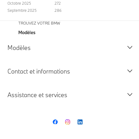
Octobre 2025
272
Septembre 2025
286
TROUVEZ VOTRE BMW
Modèles
Modèles
Contact et informations
Tous les modèles
100% Électrique
Assistance et services
Hybrides Rechargeables
Demander une Offre
Thermiques
Demander un Essai
BMW Emblématiques
Demander un Service
Service Client BMW
Trouver votre concessionnaire
Service Hub BMW