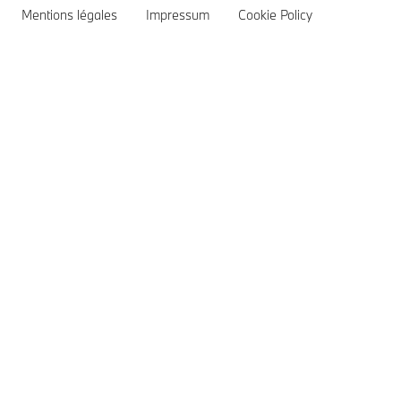
Nous contacter
Rappel d'informations
Mentions légales
Impressum
Cookie Policy
FAQ