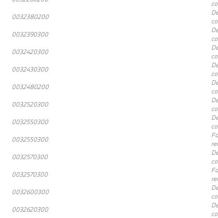
co
De
0032380200
co
De
0032390300
co
De
0032420300
co
De
0032430300
co
De
0032480200
co
De
0032520300
co
De
0032550300
co
Fa
0032550300
re
De
0032570300
co
Fa
0032570300
re
De
0032600300
co
De
0032620300
co