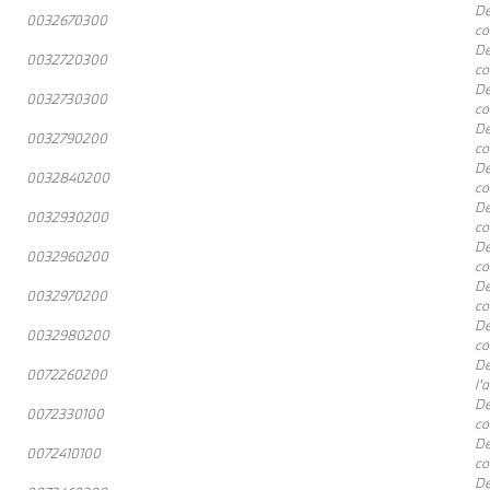
De
0032670300
co
De
0032720300
co
De
0032730300
co
De
0032790200
co
De
0032840200
co
De
0032930200
co
De
0032960200
co
De
0032970200
co
De
0032980200
co
De
0072260200
l'
De
0072330100
co
De
0072410100
co
De