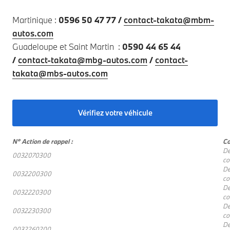
Martinique :
0596 50 47 77 /
contact-takata@mbm-
autos.com
Guadeloupe et Saint Martin :
0590 44 65 44
/
contact-takata@mbg-autos.com
/
contact-
takata@mbs-autos.com
Vérifiez votre véhicule
N° Action de rappel :
Co
De
0032070300
co
De
0032200300
co
De
0032220300
co
De
0032230300
co
De
0032260200